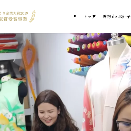
トップ
着物 de お針