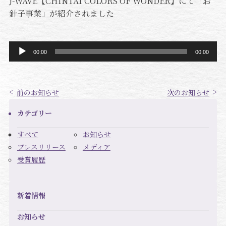
J-WAVE【CHINTAI COLORS OF WONDER】にて「お
針子事業」が紹介されました
音
00:00
00:00
声
プ
レ
前のお知らせ
次のお知らせ
ー
ヤ
カテゴリー
ー
すべて
お知らせ
プレスリリース
メディア
受賞履歴
新着情報
お知らせ